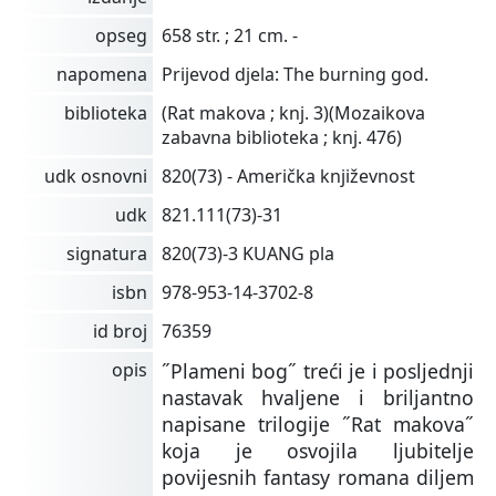
opseg
658 str. ; 21 cm. -
napomena
Prijevod djela: The burning god.
biblioteka
(Rat makova ; knj. 3)(Mozaikova
zabavna biblioteka ; knj. 476)
udk osnovni
820(73) - Američka književnost
udk
821.111(73)-31
signatura
820(73)-3 KUANG pla
isbn
978-953-14-3702-8
id broj
76359
opis
˝Plameni bog˝ treći je i posljednji
nastavak hvaljene i briljantno
napisane trilogije ˝Rat makova˝
koja je osvojila ljubitelje
povijesnih fantasy romana diljem