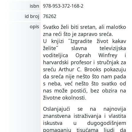
isbn
978-953-372-168-2
id broj
76262
opis
Svatko želi biti sretan, ali malotko
zna reći što je zapravo sreća.
U knjizi ˝Izgradite život kakav
želite˝ slavna televizijska
voditeljica Oprah Winfrey i
harvardski profesor i stručnjak za
sreću Arthur C. Brooks pokazuju
da sreća nije nešto što nam pada
s neba, već nešto što svatko od
nas može postići, bez obzira na
životne okolnosti.
Oslanjajući se na najnovija
znanstvena istraživanja i vlastita
iskustva u dugogodišnjem
pomaganju tisućama ljudi da