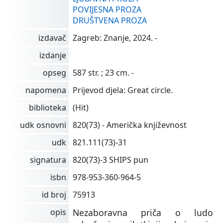
POVIJESNA PROZA
DRUŠTVENA PROZA
izdavač
Zagreb: Znanje, 2024. -
izdanje
opseg
587 str. ; 23 cm. -
napomena
Prijevod djela: Great circle.
biblioteka
(Hit)
udk osnovni
820(73) - Američka književnost
udk
821.111(73)-31
signatura
820(73)-3 SHIPS pun
isbn
978-953-360-964-5
id broj
75913
opis
Nezaboravna priča o ludo