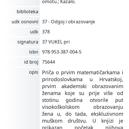
omotu.; Kazalo.
biblioteka
udk osnovni
37 - Odgoj i obrazovanje
udk
378
signatura
37 VUKEL pri
isbn
978-953-387-004-5
id broj
75644
opis
Priča o prvim matematičarkama i
prirodoslovkama u Hrvatskoj,
prvim akademski obrazovanim
ženama koje su prije više od
stotinu godina otvorile put
visokoškolskom obrazovanju
žena u, do tada, ekskluzivnom
muškom društvu. U knjizi je
prikazan početak njihova