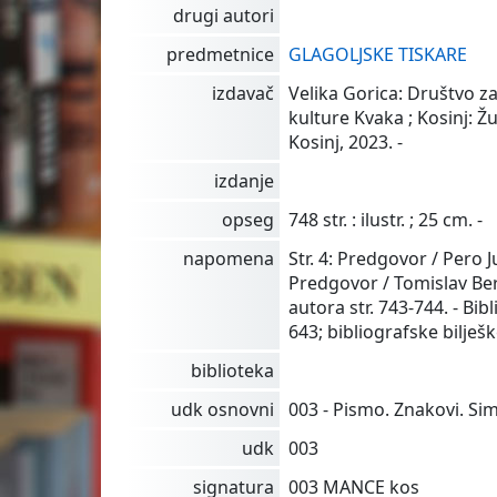
drugi autori
predmetnice
GLAGOLJSKE TISKARE
izdavač
Velika Gorica: Društvo z
kulture Kvaka ; Kosinj: Ž
Kosinj, 2023. -
izdanje
opseg
748 str. : ilustr. ; 25 cm. -
napomena
Str. 4: Predgovor / Pero Jur
Predgovor / Tomislav Ber
autora str. 743-744. - Bibl
643; bibliografske bilješk
biblioteka
udk osnovni
003 - Pismo. Znakovi. Si
udk
003
signatura
003 MANCE kos