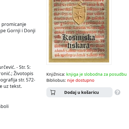
a promicanje
upe Gornji i Donji
čević. - Str. 5:
onić.; Životopis
Knjižnica:
knjiga je slobodna za posudbu
iografija str. 572-
Bibliobus:
nije dostupno
e uz tekst.
Dodaj u košaricu
mboli