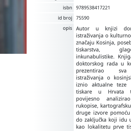
isbn
9789538417221
id broj
75590
opis
Autor u knjizi don
istraživanja o kultur
značaju Kosinja, pose
tiskarstva, gla
inkunabulistike. Knji
doktorskog rada u k
prezentirao sva
istraživanja o kosinj
iznio aktualne teze
tiskare u Hrvata 
povijesno analizirao
rukopise, kartografsku
druge izvore pomoću 
do zaključka koji idu 
kao lokalitetu prve t