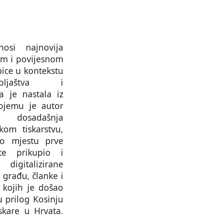
osi najnovija
nom i povijesnom
bice u kontekstu
goljaštva i
ga je nastala iz
ojemu je autor
 dosadašnja
skom tiskarstvu,
 o mjestu prve
te prikupio i
 digitalizirane
 građu, članke i
kojih je došao
u prilog Kosinju
iskare u Hrvata.