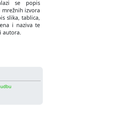
lazi se popis
i mrežnih izvora
s slika, tablica,
mena i naziva te
i autora.
sudbu