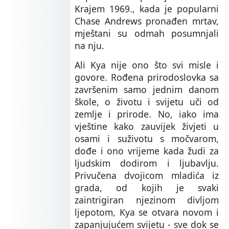
Krajem 1969., kada je popularni
Chase Andrews pronađen mrtav,
mještani su odmah posumnjali
na nju.
Ali Kya nije ono što svi misle i
govore. Rođena prirodoslovka sa
završenim samo jednim danom
škole, o životu i svijetu uči od
zemlje i prirode. No, iako ima
vještine kako zauvijek živjeti u
osami i suživotu s močvarom,
dođe i ono vrijeme kada žudi za
ljudskim dodirom i ljubavlju.
Privučena dvojicom mladića iz
grada, od kojih je svaki
zaintrigiran njezinom divljom
ljepotom, Kya se otvara novom i
zapanjujućem svijetu - sve dok se