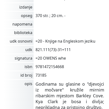
izdanje
opseg
370 str. ; 20 cm. -
napomena
biblioteka
udk osnovni
=20 - Knjige na Engleskom jeziku
udk
821.111(73)-31=111
signatura
=20 OWENS whe
isbn
9781472154668
id broj
73185
opis
Godinama su glasine o "djevojci
iz močvare" kružile mirnim
ribarskim mjestom Barkley Cove.
Kya Clark je bosa i divlja;
neprikladna za pristojno društvo.