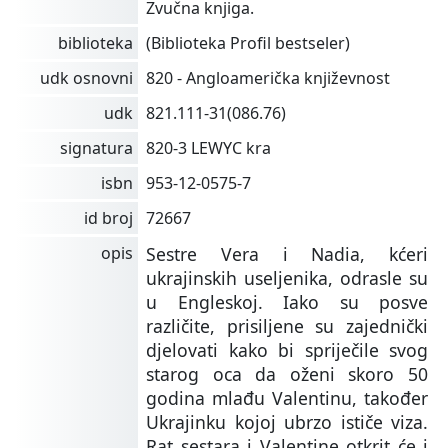
Zvučna knjiga.
biblioteka
(Biblioteka Profil bestseler)
udk osnovni
820 - Angloamerička književnost
udk
821.111-31(086.76)
signatura
820-3 LEWYC kra
isbn
953-12-0575-7
id broj
72667
opis
Sestre Vera i Nadia, kćeri
ukrajinskih useljenika, odrasle su
u Engleskoj. Iako su posve
različite, prisiljene su zajednički
djelovati kako bi spriječile svog
starog oca da oženi skoro 50
godina mlađu Valentinu, također
Ukrajinku kojoj ubrzo ističe viza.
Rat sestara i Valentine otkrit će i