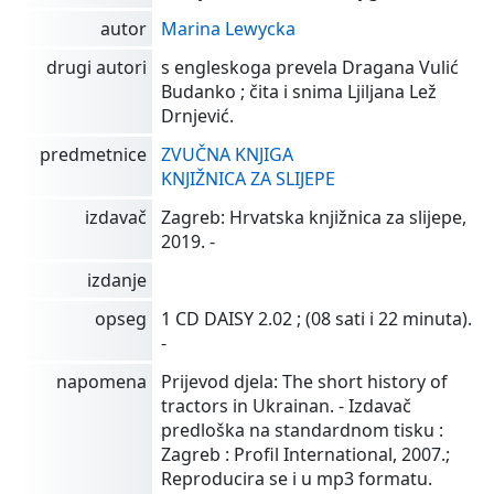
autor
Marina Lewycka
drugi autori
s engleskoga prevela Dragana Vulić
Budanko ; čita i snima Ljiljana Lež
Drnjević.
predmetnice
ZVUČNA KNJIGA
KNJIŽNICA ZA SLIJEPE
izdavač
Zagreb: Hrvatska knjižnica za slijepe,
2019. -
izdanje
opseg
1 CD DAISY 2.02 ; (08 sati i 22 minuta).
-
napomena
Prijevod djela: The short history of
tractors in Ukrainan. - Izdavač
predloška na standardnom tisku :
Zagreb : Profil International, 2007.;
Reproducira se i u mp3 formatu.