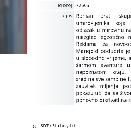
id broj
72665
opis
Roman prati skupi
umirovljenika koja
odlazak u mirovinu n
naizgled egzotično m
Reklama za novoob
Marigold poduprta je 
u slobodno vrijeme, a
šarmom avanture u
nepoznatom kraju.
sredina sve samo ne l
zauvijek mijenja pog
pokazujući da se živo
ponovno otkrivati na z
- SDT / Sl, daisy-txt