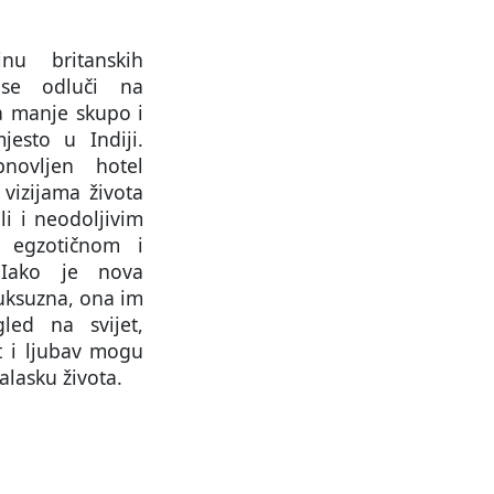
nu britanskih
 se odluči na
a manje skupo i
jesto u Indiji.
novljen hotel
vizijama života
li i neodoljivim
 egzotičnom i
 Iako je nova
uksuzna, ona im
led na svijet,
t i ljubav mogu
alasku života.