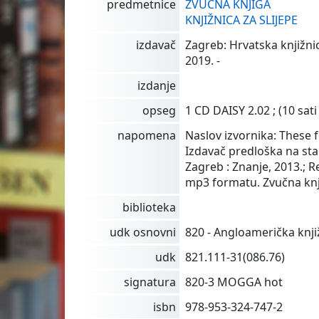
predmetnice
ZVUČNA KNJIGA
KNJIŽNICA ZA SLIJEPE
izdavač
Zagreb: Hrvatska knjižnic
2019. -
izdanje
opseg
1 CD DAISY 2.02 ; (10 sati 
napomena
Naslov izvornika: These f
Izdavač predloška na st
Zagreb : Znanje, 2013.; R
mp3 formatu. Zvučna knj
biblioteka
udk osnovni
820 - Angloamerička knj
udk
821.111-31(086.76)
signatura
820-3 MOGGA hot
isbn
978-953-324-747-2