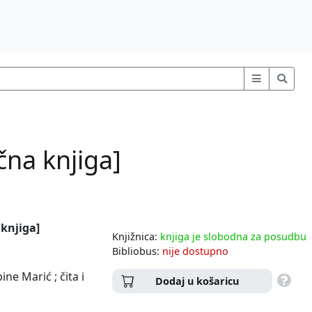
čna knjiga]
 knjiga]
Knjižnica:
knjiga je slobodna za posudbu
Bibliobus:
nije dostupno
ne Marić ; čita i
Dodaj u košaricu