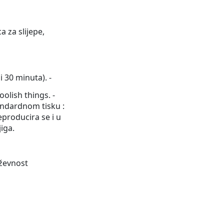
a za slijepe,
i 30 minuta). -
oolish things. -
andardnom tisku :
eproducira se i u
iga.
iževnost