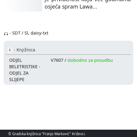
osjeća spram Lawa...
- SDT / Sl, daisy-txt
- Knjižnica
K
ODJEL
V7607 /
slobodno za posudbu
BELETRISTIKE -
ODJEL ZA
SLIJEPE
© Gradska knjižnica "Franjo Marković" Križevci.