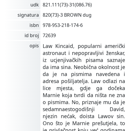
udk
821.111(73)-31(086.76)
signatura
820(73)-3 BROWN dug
isbn
978-953-218-174-6
id broj
72639
opis
Law Kincaid, popularni američki
astronaut i nepopravljivi ženskar,
iz ucjenjivačkih pisama saznaje
da ima sina. Neobična okolnost je
da je na pismima navedena i
adresa pošiljatelja. Law odlazi na
lice mjesta, gdje ga dočeka
Marnie koja tvrdi da ništa ne zna
o pismima. No, priznaje mu da je
sedamnaestogodišnji David,
njezin nećak, doista Lawov sin.
Ono što je Marnie prešutjela, to
je privlačnost koju već godinama