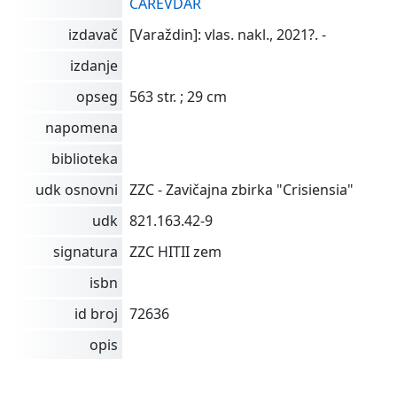
CAREVDAR
izdavač
[Varaždin]: vlas. nakl., 2021?. -
izdanje
opseg
563 str. ; 29 cm
napomena
biblioteka
udk osnovni
ZZC - Zavičajna zbirka "Crisiensia"
udk
821.163.42-9
signatura
ZZC HITII zem
isbn
id broj
72636
opis