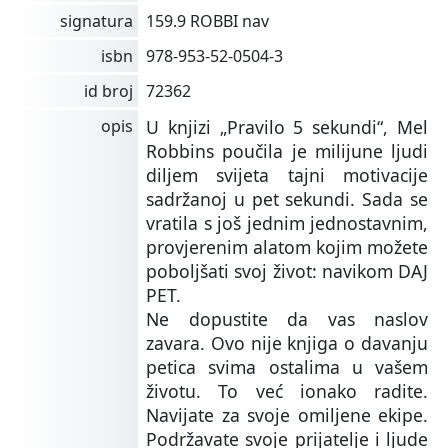
signatura
159.9 ROBBI nav
isbn
978-953-52-0504-3
id broj
72362
opis
U knjizi „Pravilo 5 sekundi“, Mel
Robbins poučila je milijune ljudi
diljem svijeta tajni motivacije
sadržanoj u pet sekundi. Sada se
vratila s još jednim jednostavnim,
provjerenim alatom kojim možete
poboljšati svoj život: navikom DAJ
PET.
Ne dopustite da vas naslov
zavara. Ovo nije knjiga o davanju
petica svima ostalima u vašem
životu. To već ionako radite.
Navijate za svoje omiljene ekipe.
Podržavate svoje prijatelje i ljude