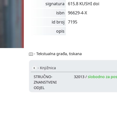
signatura
615.8 KUSHI doi
isbn
96629-4-X
id broj
7195
opis
- Tekstualna građa, tiskana
- Knjižnica
K
STRUČNO-
32013 /
slobodno za po
ZNANSTVENI
ODJEL