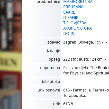
predmetnice
MAKROBIOTIKA
PREHRANA
ČAKRE
DISANJE
TJELOVJEŽBA
AKUPUNKTURA
DO-IN
izdavač
Zagreb: Biovega, 1997. -
izdanje
opseg
222 str. : ilustr. ; 24 cm. -
napomena
Prijevod djela: The Book 
for Physical and Spiritu
biblioteka
udk osnovni
615 - Farmacija. Farmako
Terapeutika.
udk
615.8