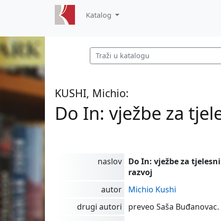
Katalog
KUSHI, Michio:
Do In: vježbe za tjel
naslov
Do In: vježbe za tjelesn
razvoj
autor
Michio Kushi
drugi autori
preveo Saša Buđanovac.