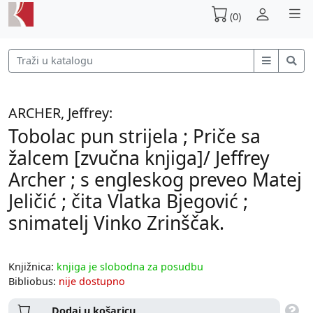
(0)
ARCHER, Jeffrey:
Tobolac pun strijela ; Priče sa
žalcem [zvučna knjiga]/ Jeffrey
Archer ; s engleskog preveo Matej
Jeličić ; čita Vlatka Bjegović ;
snimatelj Vinko Zrinščak.
Knjižnica:
knjiga je slobodna za posudbu
Bibliobus:
nije dostupno
Dodaj u košaricu