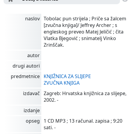
naslov
Tobolac pun strijela ; Priče sa žalcem
[zvučna knjiga]/ Jeffrey Archer ; s
engleskog preveo Matej Jeličić ; čita
Vlatka Bjegović ; snimatelj Vinko
Zrinščak.
autor
drugi autori
predmetnice
KNJIŽNICA ZA SLIJEPE
ZVUČNA KNJIGA
izdavač
Zagreb: Hrvatska knjižnica za slijepe,
2002. -
izdanje
opseg
1 CD MP3 ; 13 računal. zapisa ; 9:20
sati. -