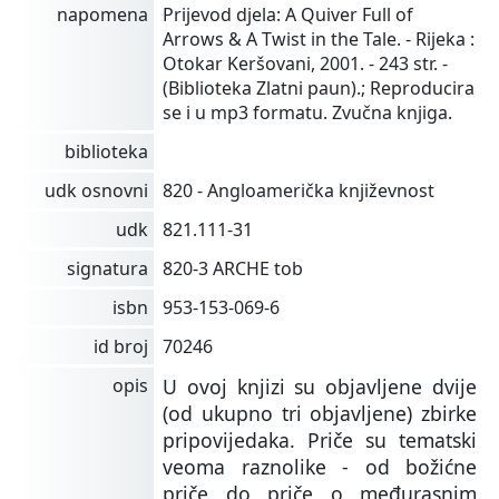
napomena
Prijevod djela: A Quiver Full of
Arrows & A Twist in the Tale. - Rijeka :
Otokar Keršovani, 2001. - 243 str. -
(Biblioteka Zlatni paun).; Reproducira
se i u mp3 formatu. Zvučna knjiga.
biblioteka
udk osnovni
820 - Angloamerička književnost
udk
821.111-31
signatura
820-3 ARCHE tob
isbn
953-153-069-6
id broj
70246
opis
U ovoj knjizi su objavljene dvije
(od ukupno tri objavljene) zbirke
pripovijedaka. Priče su tematski
veoma raznolike - od božićne
priče do priče o međurasnim