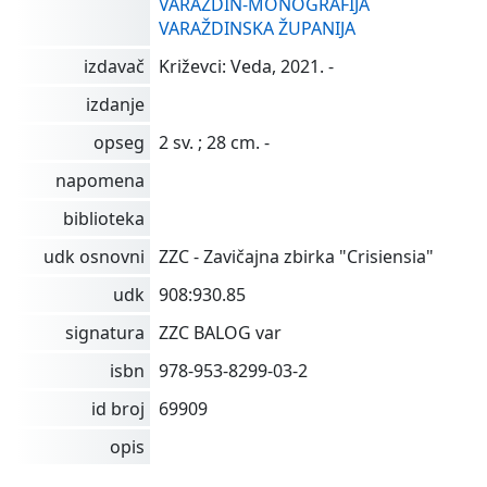
VARAŽDIN-MONOGRAFIJA
VARAŽDINSKA ŽUPANIJA
izdavač
Križevci: Veda, 2021. -
izdanje
opseg
2 sv. ; 28 cm. -
napomena
biblioteka
udk osnovni
ZZC - Zavičajna zbirka "Crisiensia"
udk
908:930.85
signatura
ZZC BALOG var
isbn
978-953-8299-03-2
id broj
69909
opis