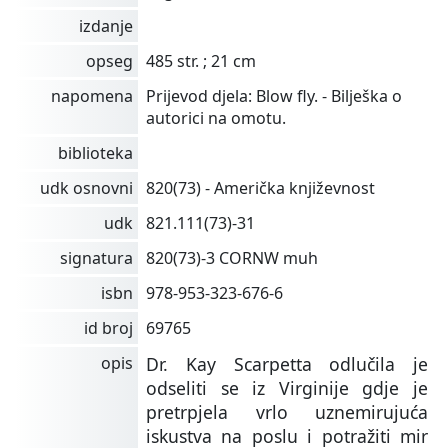
izdanje
opseg
485 str. ; 21 cm
napomena
Prijevod djela: Blow fly. - Bilješka o
autorici na omotu.
biblioteka
udk osnovni
820(73) - Američka književnost
udk
821.111(73)-31
signatura
820(73)-3 CORNW muh
isbn
978-953-323-676-6
id broj
69765
opis
Dr. Kay Scarpetta odlučila je
odseliti se iz Virginije gdje je
pretrpjela vrlo uznemirujuća
iskustva na poslu i potražiti mir