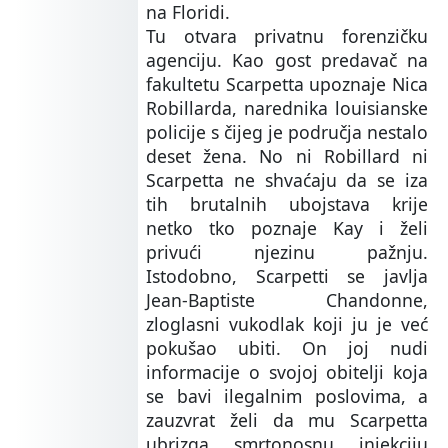
na Floridi.
Tu otvara privatnu forenzičku
agenciju. Kao gost predavač na
fakultetu Scarpetta upoznaje Nica
Robillarda, narednika louisianske
policije s čijeg je područja nestalo
deset žena. No ni Robillard ni
Scarpetta ne shvaćaju da se iza
tih brutalnih ubojstava krije
netko tko poznaje Kay i želi
privući njezinu pažnju.
Istodobno, Scarpetti se javlja
Jean-Baptiste Chandonne,
zloglasni vukodlak koji ju je već
pokušao ubiti. On joj nudi
informacije o svojoj obitelji koja
se bavi ilegalnim poslovima, a
zauzvrat želi da mu Scarpetta
ubrizga smrtonosnu injekciju