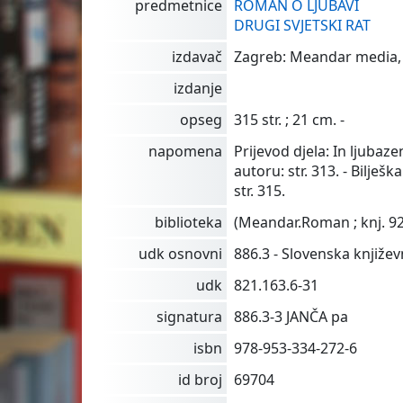
predmetnice
ROMAN O LJUBAVI
DRUGI SVJETSKI RAT
izdavač
Zagreb: Meandar media, 
izdanje
opseg
315 str. ; 21 cm. -
napomena
Prijevod djela: In ljubazen
autoru: str. 313. - Bilješka
str. 315.
biblioteka
(Meandar.Roman ; knj. 92
udk osnovni
886.3 - Slovenska knjiže
udk
821.163.6-31
signatura
886.3-3 JANČA pa
isbn
978-953-334-272-6
id broj
69704