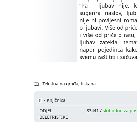
”Pa i ljubav nije,
sugerira naslov, lju
nije ni povijesni ro
o ljubavi. Više od prič
i više od priče o ratu
ljubav zatekla, tema
napor pojedinca kako
svemu zaštititi i sačuva
- Tekstualna građa, tiskana
- Knjižnica
K
ODJEL
83441 /
slobodno za po
BELETRISTIKE