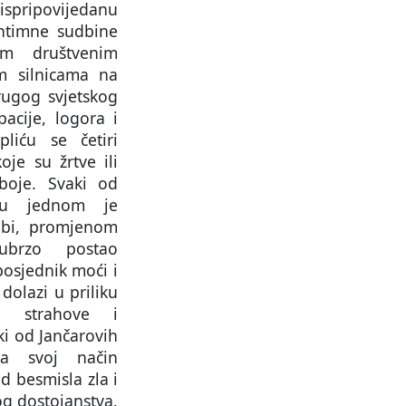
spripovijedanu
ntimne sudbine
im društvenim
m silnicama na
rugog svjetskog
pacije, logora i
pliću se četiri
oje su žrtve ili
boje. Svaki od
 u jednom je
 bi, promjenom
 ubrzo postao
posjednik moći i
olazi u priliku
je strahove i
i od Jančarovih
a svoj način
d besmisla zla i
g dostojanstva.