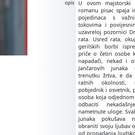
opis
U ovom majstorski i
romanu pisac spaja i
pojedinaca s važn
tokovima i povijesni
uzavreloj pozornici D
rata. Usred rata, oku
gerilskih borbi ispre
priče o četiri osobe k
napadači, nekad i o
Jančarovih junaka
trenutku žrtva, e da
ratnih okolnosti,
pobjednik i osvetnik, 
osoba koja odjednom d
odbaciti nekadašn
nametnute uloge. Svak
junaka pokušava n
obraniti svoju ljubav o
od propadanja ljudsko