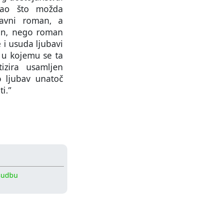
 kao što možda
bavni roman, a
man, nego roman
e i usuda ljubavi
, u kojemu se ta
tizira usamljen
 ljubav unatoč
ti.”
sudbu