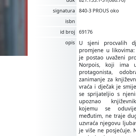
udk
821.133.1-31(086.76)
signatura
840-3 PROUS oko
isbn
id broj
69176
opis
U sjeni procvalih dj
promjene u likovima:
je postao uvaženi pro
Norpois, koji ima 
protagonista, odob
zanimanje za književn
vraća i dječak je smije
se sprijateljio s njen
upoznao književni
kojemu se oduvije
međutim, ne traje dug
uzvraća njegovu ljuba
je više ne posjećuje.