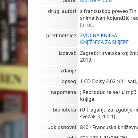
autor
Marcel Proust
drugi autori
s francuskog preveo Tin Uj
snima Ivan Kojundžić ; e
Jurčić.
predmetnice
ZVUČNA KNJIGA
KNJIŽNICA ZA SLIJEPE
izdavač
Zagreb: Hrvatska knjižnic
2019. -
izdanje
opseg
1 CD Daisy 2.02 ; (11 sati,
napomena
; Reproducira se i u mp3
knjiga.
biblioteka
(U traganju za izgublje
svezak 3, dio 1)
udk osnovni
840 - Francuska književn