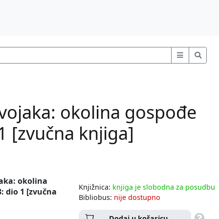
evojaka: okolina gospođe
1 [zvučna knjiga]
jaka: okolina
Knjižnica:
knjiga je slobodna za posudbu
: dio 1 [zvučna
Bibliobus:
nije dostupno
Dodaj u košaricu