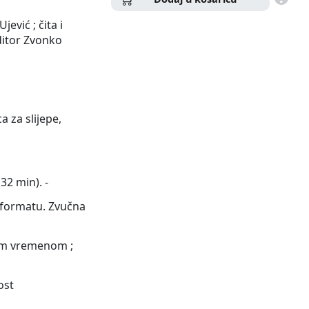
ević ; čita i
ditor Zvonko
a za slijepe,
 32 min). -
 formatu. Zvučna
nim vremenom ;
ost