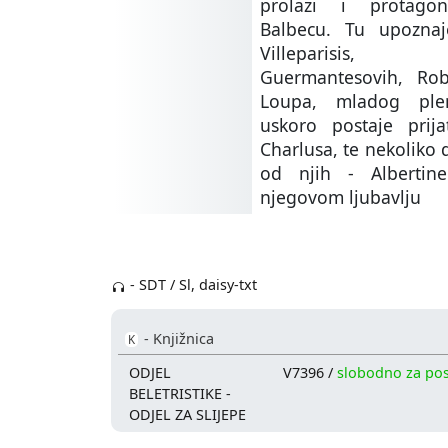
prolazi i protago
Balbecu. Tu upozna
Villeparisis,
Guermantesovih, Rob
Loupa, mladog ple
uskoro postaje prija
Charlusa, te nekoliko 
od njih - Albertin
njegovom ljubavlju
- SDT / Sl, daisy-txt
- Knjižnica
K
ODJEL
V7396 /
slobodno za po
BELETRISTIKE -
ODJEL ZA SLIJEPE