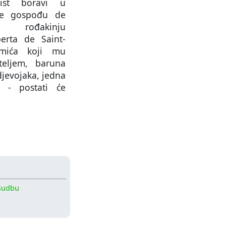
nist boravi u
je gospođu de
 rođakinju
erta de Saint-
mića koji mu
teljem, baruna
djevojaka, jedna
e - postati će
sudbu