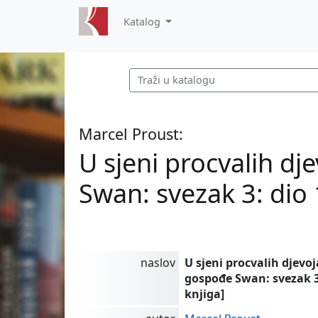
Katalog
Marcel Proust:
U sjeni procvalih dj
Swan: svezak 3: dio 
naslov
U sjeni procvalih djevo
gospođe Swan: svezak 3
knjiga]