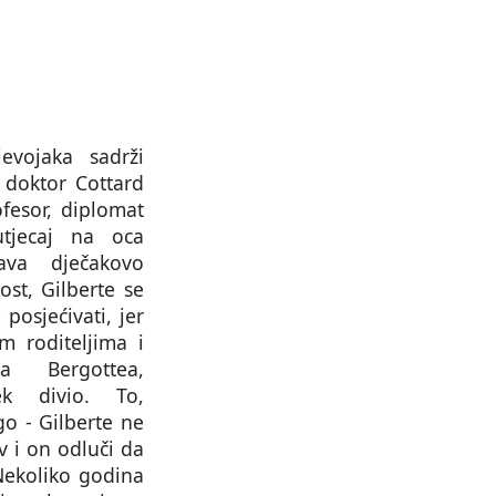
evojaka sadrži
 doktor Cottard
fesor, diplomat
utjecaj na oca
rava dječakovo
ost, Gilberte se
 posjećivati, jer
im roditeljima i
ka Bergottea,
k divio. To,
o - Gilberte ne
v i on odluči da
 Nekoliko godina