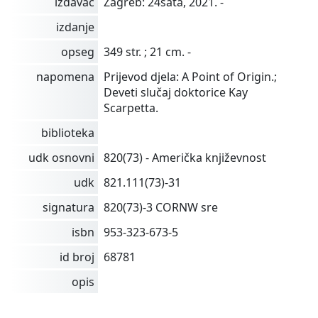
izdavač
Zagreb: 24sata, 2021. -
izdanje
opseg
349 str. ; 21 cm. -
napomena
Prijevod djela: A Point of Origin.;
Deveti slučaj doktorice Kay
Scarpetta.
biblioteka
udk osnovni
820(73) - Američka književnost
udk
821.111(73)-31
signatura
820(73)-3 CORNW sre
isbn
953-323-673-5
id broj
68781
opis