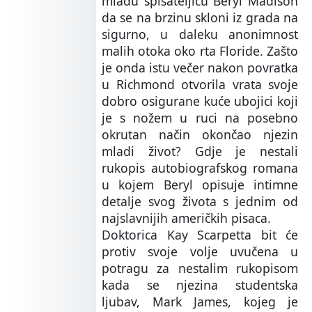
mladu spisateljicu Beryl Madison
da se na brzinu skloni iz grada na
sigurno, u daleku anonimnost
malih otoka oko rta Floride. Zašto
je onda istu večer nakon povratka
u Richmond otvorila vrata svoje
dobro osigurane kuće ubojici koji
je s nožem u ruci na posebno
okrutan način okončao njezin
mladi život? Gdje je nestali
rukopis autobiografskog romana
u kojem Beryl opisuje intimne
detalje svog života s jednim od
najslavnijih američkih pisaca.
Doktorica Kay Scarpetta bit će
protiv svoje volje uvučena u
potragu za nestalim rukopisom
kada se njezina studentska
ljubav, Mark James, kojeg je