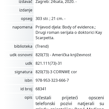
izdavač
Zagreb: 24sata, 2020. -
izdanje
opseg
303 str. ; 21 cm. -
napomena
Prijevod djela: Body of evidence.;
Drugi roman serijala o doktorici Kay
Scarpetta.
biblioteka
(Trend)
udk osnovni
820(73) - Američka književnost
udk
821.111(73)-31
signatura
820(73)-3 CORNWE cor
isbn
978-953-323-666-7
id broj
68341
opis
Učestali prijeteći opsceni
telefonski pozivi natjerali su