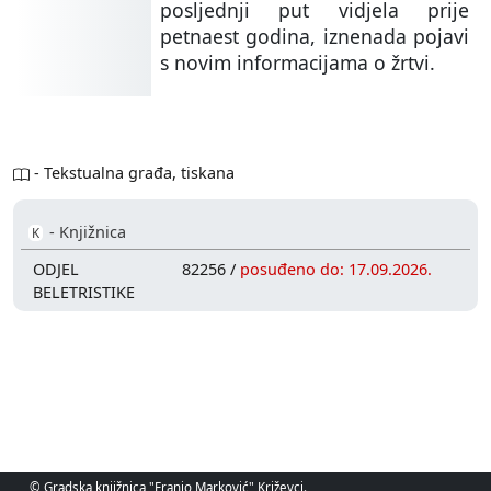
posljednji put vidjela prije
petnaest godina, iznenada pojavi
s novim informacijama o žrtvi.
- Tekstualna građa, tiskana
- Knjižnica
K
ODJEL
82256 /
posuđeno do: 17.09.2026.
BELETRISTIKE
© Gradska knjižnica "Franjo Marković" Križevci.