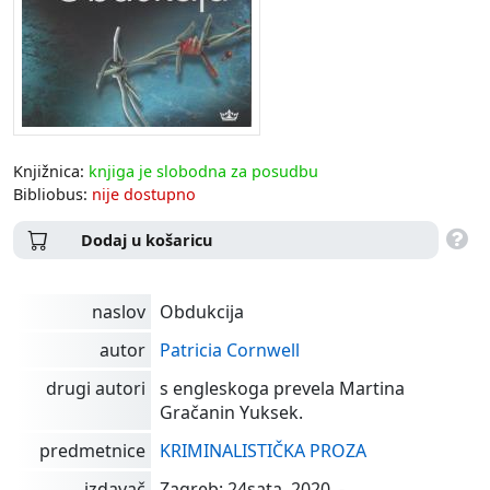
Knjižnica:
knjiga je slobodna za posudbu
Bibliobus:
nije dostupno
Dodaj u košaricu
naslov
Obdukcija
autor
Patricia Cornwell
drugi autori
s engleskoga prevela Martina
Gračanin Yuksek.
predmetnice
KRIMINALISTIČKA PROZA
izdavač
Zagreb: 24sata, 2020. -