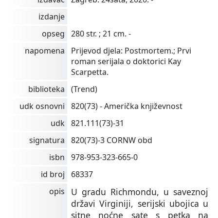
izdanje
opseg
280 str. ; 21 cm. -
napomena
Prijevod djela: Postmortem.; Prvi
roman serijala o doktorici Kay
Scarpetta.
biblioteka
(Trend)
udk osnovni
820(73) - Američka književnost
udk
821.111(73)-31
signatura
820(73)-3 CORNW obd
isbn
978-953-323-665-0
id broj
68337
opis
U gradu Richmondu, u saveznoj
državi Virginiji, serijski ubojica u
sitne noćne sate s petka na