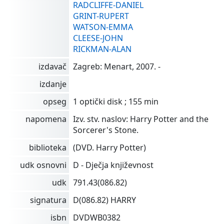
RADCLIFFE-DANIEL
GRINT-RUPERT
WATSON-EMMA
CLEESE-JOHN
RICKMAN-ALAN
izdavač
Zagreb: Menart, 2007. -
izdanje
opseg
1 optički disk ; 155 min
napomena
Izv. stv. naslov: Harry Potter and the
Sorcerer's Stone.
biblioteka
(DVD. Harry Potter)
udk osnovni
D - Dječja književnost
udk
791.43(086.82)
signatura
D(086.82) HARRY
isbn
DVDWB0382