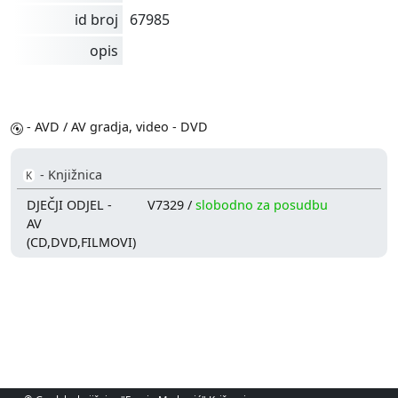
id broj
67985
opis
- AVD / AV gradja, video - DVD
- Knjižnica
K
DJEČJI ODJEL -
V7329 /
slobodno za posudbu
AV
(CD,DVD,FILMOVI)