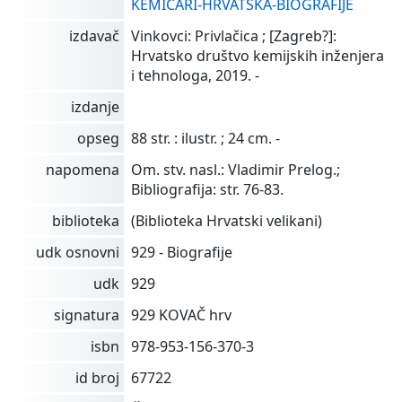
KEMIČARI-HRVATSKA-BIOGRAFIJE
izdavač
Vinkovci: Privlačica ; [Zagreb?]:
Hrvatsko društvo kemijskih inženjera
i tehnologa, 2019. -
izdanje
opseg
88 str. : ilustr. ; 24 cm. -
napomena
Om. stv. nasl.: Vladimir Prelog.;
Bibliografija: str. 76-83.
biblioteka
(Biblioteka Hrvatski velikani)
udk osnovni
929 - Biografije
udk
929
signatura
929 KOVAČ hrv
isbn
978-953-156-370-3
id broj
67722