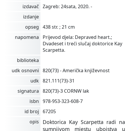
izdavač
Zagreb: 24sata, 2020. -
izdanje
opseg
438 str. ; 21 cm
napomena
Prijevod djela: Depraved heart.;
Dvadeset i treći slučaj doktorice Kay
Scarpetta.
biblioteka
udk osnovni
820(73) - Američka književnost
udk
821.111(73)-31
signatura
820(73)-3 CORNW lak
isbn
978-953-323-608-7
id broj
67205
opis
Doktorica Kay Scarpetta radi na
sumnjivom mjestu ubojstva u