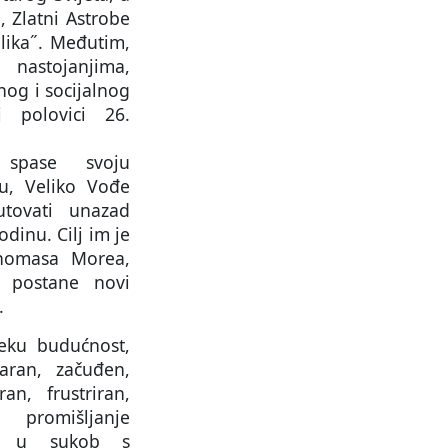
, Zlatni Astrobe
ilika˝. Međutim,
m nastojanjima,
nog i socijalnog
 polovici 26.
spase svoju
iju, Veliko Vođe
utovati unazad
dinu. Cilj im je
Thomasa Morea,
a postane novi
.
eku budućnost,
ran, začuđen,
an, frustriran,
promišljanje
i u sukob s