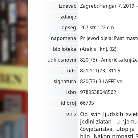
izdavač
Zagreb: Hangar 7, 2019. 
izdanje
opseg
267 str. ; 22 cm. -
napomena
Prijevod djela: Past maste
biblioteka
(Arakis ; knj. 02)
udk osnovni
820(73) - Američka knjiž
udk
821.111(73)-311.9
signatura
820(73)-3 LAFFE vel
isbn
9789538048562
id broj
66795
opis
Od svih ljudskih svje
jedini zlatan - u njemu
čovječanstva, utopija 
bilo. Nakon propasti S