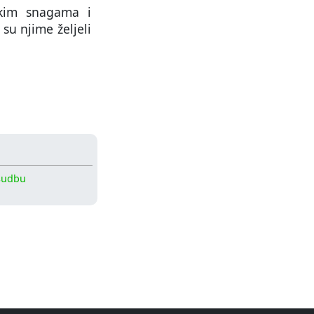
čkim snagama i
su njime željeli
sudbu