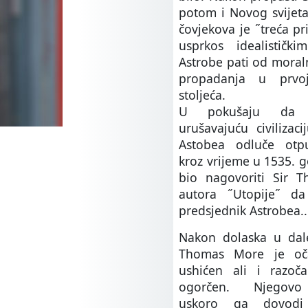
potom i Novog svijeta
čovjekova je ˝treća pr
usprkos idealistički
Astrobe pati od moral
propadanja u prvoj
stoljeća.
U pokušaju da 
urušavajuću civilizac
Astobea odluče otp
kroz vrijeme u 1535. go
bio nagovoriti Sir 
autora ˝Utopije˝ d
predsjednik Astrobea..
Nakon dolaska u dal
Thomas More je oča
ushićen ali i razočar
ogorčen. Njegovo 
uskoro ga dovod