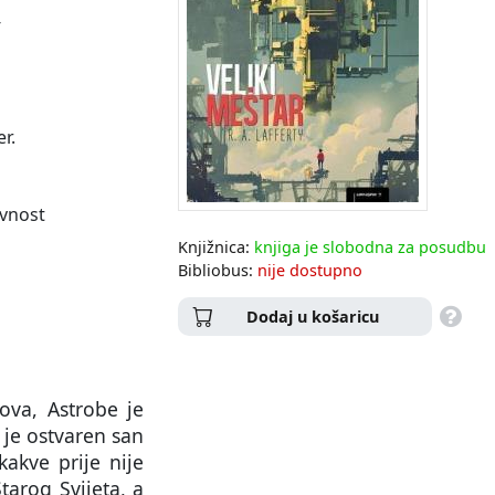
-
r.
evnost
Knjižnica:
knjiga je slobodna za posudbu
Bibliobus:
nije dostupno
Dodaj u košaricu
tova, Astrobe je
 je ostvaren san
kakve prije nije
tarog Svijeta, a