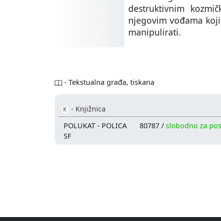
destruktivnim kozmi
njegovim vođama koji 
manipulirati.
- Tekstualna građa, tiskana
- Knjižnica
K
POLUKAT - POLICA
80787 /
slobodno za po
SF