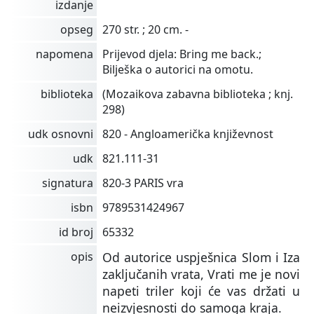
izdanje
opseg
270 str. ; 20 cm. -
napomena
Prijevod djela: Bring me back.;
Bilješka o autorici na omotu.
biblioteka
(Mozaikova zabavna biblioteka ; knj.
298)
udk osnovni
820 - Angloamerička književnost
udk
821.111-31
signatura
820-3 PARIS vra
isbn
9789531424967
id broj
65332
opis
Od autorice uspješnica Slom i Iza
zaključanih vrata, Vrati me je novi
napeti triler koji će vas držati u
neizvjesnosti do samoga kraja.