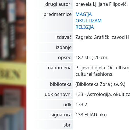
drugi autori
prevela Ljiljana Filipović.
predmetnice
MAGIJA
OKULTIZAM
RELIGIJA
izdavač
Zagreb: Grafički zavod Hr
izdanje
opseg
187 str. ; 20 cm
napomena
Prijevod djela: Occultism
cultural fashions.
biblioteka
(Biblioteka Zora ; sv. 9.)
udk osnovni
133 - Astrologija. okulti
udk
133:2
signatura
133 ELIAD oku
isbn