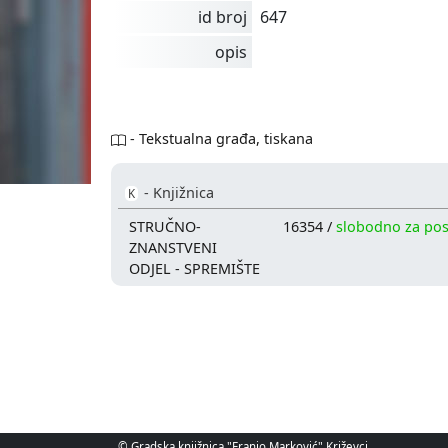
id broj
647
opis
- Tekstualna građa, tiskana
- Knjižnica
K
STRUČNO-
16354 /
slobodno za po
ZNANSTVENI
ODJEL - SPREMIŠTE
© Gradska knjižnica "Franjo Marković" Križevci.