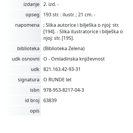
izdanje
2. izd. -
opseg
193 str. : ilustr. ; 21 cm. -
napomena
; Slika autorice i bilješka o njoj: str.
[194]. - Slika ilustratorice i bilješka o
njoj: str. [195].
biblioteka
(Biblioteka Zelena)
udk osnovni
O - Omladinska književnost
udk
821.163.42-93-31
signatura
O RUNDE let
isbn
978-953-8217-04-3
id broj
63839
opis