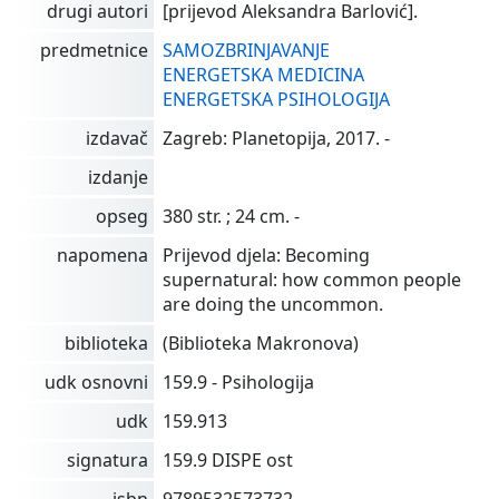
drugi autori
[prijevod Aleksandra Barlović].
predmetnice
SAMOZBRINJAVANJE
ENERGETSKA MEDICINA
ENERGETSKA PSIHOLOGIJA
izdavač
Zagreb: Planetopija, 2017. -
izdanje
opseg
380 str. ; 24 cm. -
napomena
Prijevod djela: Becoming
supernatural: how common people
are doing the uncommon.
biblioteka
(Biblioteka Makronova)
udk osnovni
159.9 - Psihologija
udk
159.913
signatura
159.9 DISPE ost
isbn
9789532573732