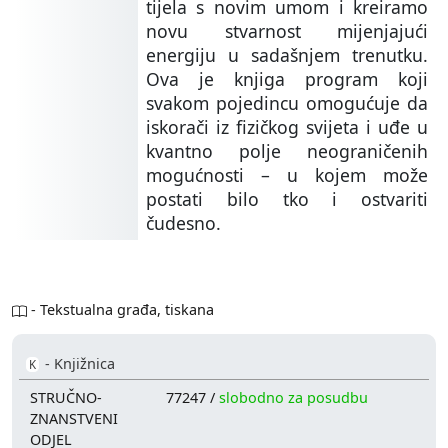
tijela s novim umom i kreiramo
novu stvarnost mijenjajući
energiju u sadašnjem trenutku.
Ova je knjiga program koji
svakom pojedincu omogućuje da
iskorači iz fizičkog svijeta i uđe u
kvantno polje neograničenih
mogućnosti – u kojem može
postati bilo tko i ostvariti
čudesno.
- Tekstualna građa, tiskana
- Knjižnica
K
STRUČNO-
77247 /
slobodno za posudbu
ZNANSTVENI
ODJEL