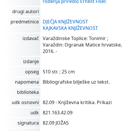
rođenja priredio Ernest Fišer.
drugi autori
predmetnice
DJEČJA KNJIŽEVNOST
KAJKAVSKA KNJIŽEVNOST
izdavač
Varaždinske Toplice: Tonimir ;
Varaždin: Ogranak Matice hrvatske,
2016. -
izdanje
opseg
510 str. ; 25 cm
napomena
Bibliografske bilješke uz tekst.
biblioteka
udk osnovni
82.09 - Književna kritika. Prikazi
udk
821.163.42.09
signatura
82.09 JOŽAS