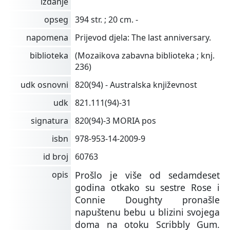
izdanje
opseg
394 str. ; 20 cm. -
napomena
Prijevod djela: The last anniversary.
biblioteka
(Mozaikova zabavna biblioteka ; knj.
236)
udk osnovni
820(94) - Australska književnost
udk
821.111(94)-31
signatura
820(94)-3 MORIA pos
isbn
978-953-14-2009-9
id broj
60763
opis
Prošlo je više od sedamdeset
godina otkako su sestre Rose i
Connie Doughty pronašle
napuštenu bebu u blizini svojega
doma na otoku Scribbly Gum.