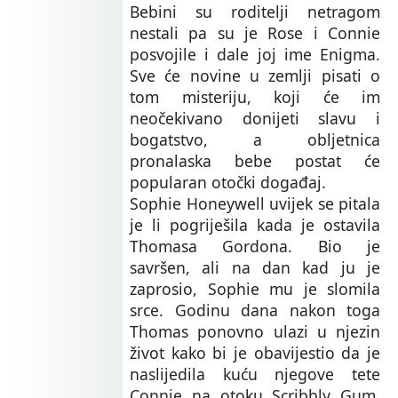
Bebini su roditelji netragom
nestali pa su je Rose i Connie
posvojile i dale joj ime Enigma.
Sve će novine u zemlji pisati o
tom misteriju, koji će im
neočekivano donijeti slavu i
bogatstvo, a obljetnica
pronalaska bebe postat će
popularan otočki događaj.
Sophie Honeywell uvijek se pitala
je li pogriješila kada je ostavila
Thomasa Gordona. Bio je
savršen, ali na dan kad ju je
zaprosio, Sophie mu je slomila
srce. Godinu dana nakon toga
Thomas ponovno ulazi u njezin
život kako bi je obavijestio da je
naslijedila kuću njegove tete
Connie na otoku Scribbly Gum.