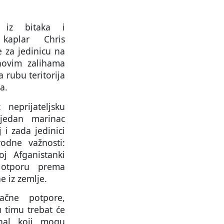
a iz bitaka i
kaplar Chris
 za jedinicu na
novim zalihama
 rubu teritorija
a.
neprijateljsku
jedan marinac
 i zada jedinici
odne važnosti:
j Afganistanki
otporu prema
e iz zemlje.
ačne potpore,
 timu trebat će
enal koji mogu