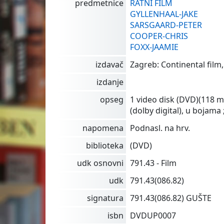
predmetnice
RATNI FILM
GYLLENHAAL-JAKE
SARSGAARD-PETER
COOPER-CHRIS
FOXX-JAAMIE
izdavač
Zagreb: Continental film,
izdanje
opseg
1 video disk (DVD)(118 m
(dolby digital), u bojama
napomena
Podnasl. na hrv.
biblioteka
(DVD)
udk osnovni
791.43 - Film
udk
791.43(086.82)
signatura
791.43(086.82) GUŠTE
isbn
DVDUP0007