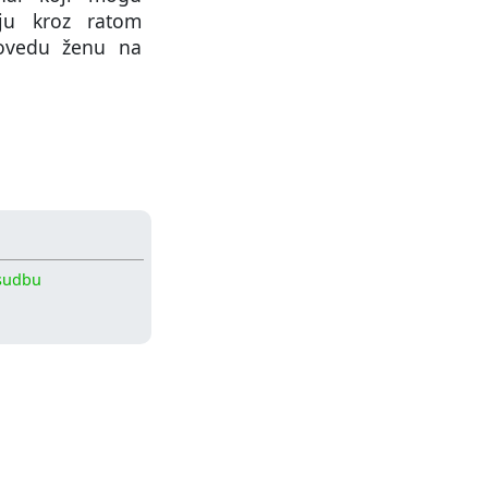
iju kroz ratom
dovedu ženu na
sudbu