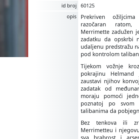
id broj
60125
opis
Prekriven ožiljcim
razočaran ratom, 
Merrimette zadužen je
zadatku da opskrbi 
udaljenu predstražu na
pod kontrolom taliban
Tijekom vožnje kroz 
pokrajinu Helmand 
zaustavi njihov konvoj
zadatak od međunar
moraju pomoći jedno
poznatoj po svom 
talibanima da pobjegn
Bez tenkova ili zr
Merrimetteu i njegovu
sva hrabrost i ars