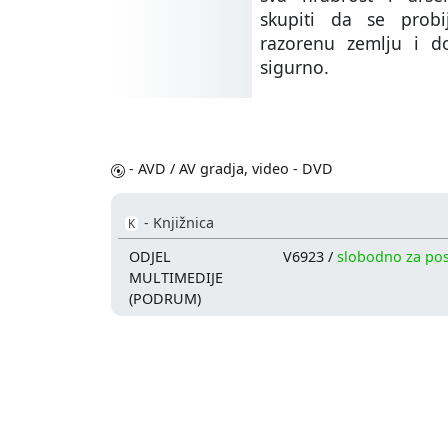
skupiti da se prob
razorenu zemlju i 
sigurno.
- AVD / AV gradja, video - DVD
- Knjižnica
K
ODJEL
V6923 /
slobodno za po
MULTIMEDIJE
(PODRUM)