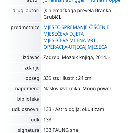
drugi autori
[s njemačkoga prevela Branka
Grubić].
predmetnice
MJESEC-SPREMANJE-ČIŠĆENJE
MJESEČEVA DIJETA
MJESEČEVA MIJENA-VRT
OPERACIJA-UTJECAJ MJESECA
izdavač
Zagreb: Mozaik knjiga, 2014. -
izdanje
opseg
339 str. : ilustr. ; 24 cm
napomena
Naslov izvornika: Moon power.
biblioteka
udk osnovni
133 - Astrologija. okultizam
udk
133
signatura
133 PAUNG sna