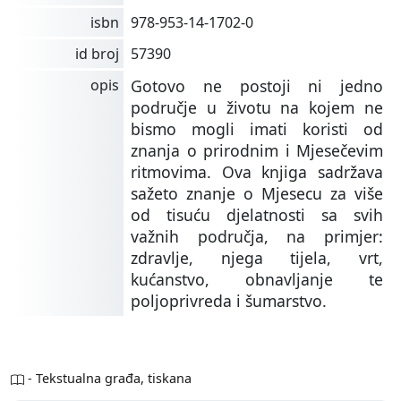
isbn
978-953-14-1702-0
id broj
57390
opis
Gotovo ne postoji ni jedno
područje u životu na kojem ne
bismo mogli imati koristi od
znanja o prirodnim i Mjesečevim
ritmovima. Ova knjiga sadržava
sažeto znanje o Mjesecu za više
od tisuću djelatnosti sa svih
važnih područja, na primjer:
zdravlje, njega tijela, vrt,
kućanstvo, obnavljanje te
poljoprivreda i šumarstvo.
- Tekstualna građa, tiskana