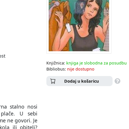
ost
Knjižnica:
knjiga je slobodna za posudbu
Bibliobus:
nije dostupno
Dodaj u košaricu
rna stalno nosi
plače. U sebi
me ne govori. Je
ola ili obitelj?