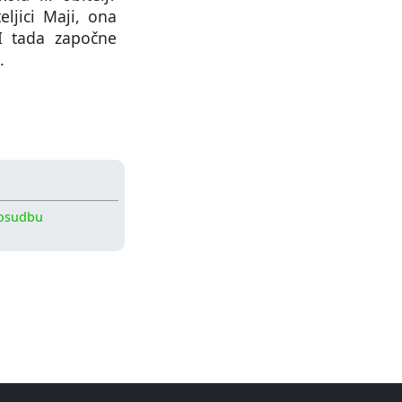
eljici Maji, ona
 I tada započne
.
posudbu