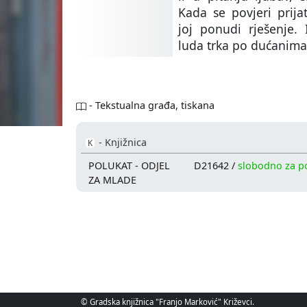
Kada se povjeri prijat
joj ponudi rješenje.
luda trka po dućanima
- Tekstualna građa, tiskana
- Knjižnica
K
POLUKAT - ODJEL
D21642 /
slobodno za 
ZA MLADE
© Gradska knjižnica "Franjo Marković" Križevci.