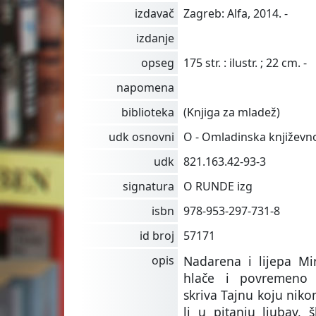
izdavač
Zagreb: Alfa, 2014. -
izdanje
opseg
175 str. : ilustr. ; 22 cm. -
napomena
biblioteka
(Knjiga za mladež)
udk osnovni
O - Omladinska književn
udk
821.163.42-93-3
signatura
O RUNDE izg
isbn
978-953-297-731-8
id broj
57171
opis
Nadarena i lijepa Mi
hlače i povremeno 
skriva Tajnu koju niko
li u pitanju ljubav, šk