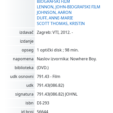
BIOGRAFSKI FILM
LENNON, JOHN-BIOGRAFSKI FILM
JOHNSON, AARON
DUFF, ANNE-MARIE
SCOTT THOMAS, KRISTIN
izdavač
Zagreb: VTI, 2012. -
izdanje
opseg
1 optički disk ; 98 min.
napomena
Naslov izvornika: Nowhere Boy.
biblioteka
(DVD.)
udk osnovni
791.43 - Film
udk
791.43(086.82)
signatura
791.43(086.82) JOHNL
isbn
DI-293
id broj
56644