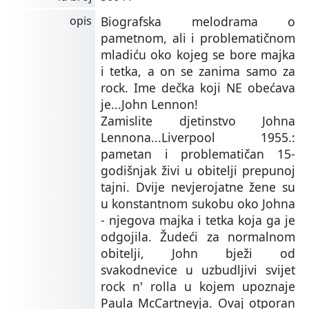
opis
Biografska melodrama o
pametnom, ali i problematičnom
mladiću oko kojeg se bore majka
i tetka, a on se zanima samo za
rock. Ime dečka koji NE obećava
je...John Lennon!
Zamislite djetinstvo Johna
Lennona...Liverpool 1955.:
pametan i problematičan 15-
godišnjak živi u obitelji prepunoj
tajni. Dvije nevjerojatne žene su
u konstantnom sukobu oko Johna
- njegova majka i tetka koja ga je
odgojila. Žudeći za normalnom
obitelji, John bježi od
svakodnevice u uzbudljivi svijet
rock n' rolla u kojem upoznaje
Paula McCartneyja. Ovaj otporan