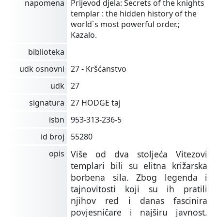
napomena
Prijevod djela: Secrets of the knights
templar : the hidden history of the
world`s most powerful order.;
Kazalo.
biblioteka
udk osnovni
27 - Kršćanstvo
udk
27
signatura
27 HODGE taj
isbn
953-313-236-5
id broj
55280
opis
Više od dva stoljeća Vitezovi
templari bili su elitna križarska
borbena sila. Zbog legenda i
tajnovitosti koji su ih pratili
njihov red i danas fascinira
povjesničare i najširu javnost.