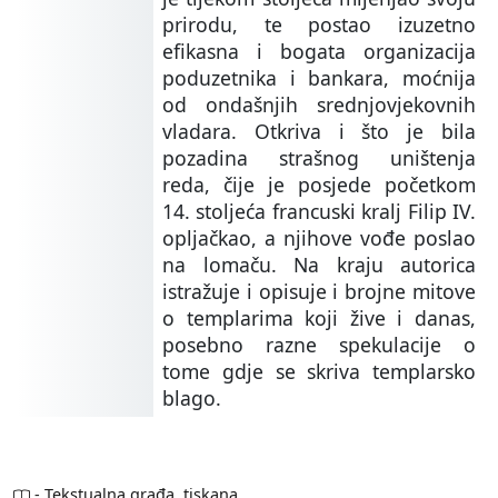
prirodu, te postao izuzetno
efikasna i bogata organizacija
poduzetnika i bankara, moćnija
od ondašnjih srednjovjekovnih
vladara. Otkriva i što je bila
pozadina strašnog uništenja
reda, čije je posjede početkom
14. stoljeća francuski kralj Filip IV.
opljačkao, a njihove vođe poslao
na lomaču. Na kraju autorica
istražuje i opisuje i brojne mitove
o templarima koji žive i danas,
posebno razne spekulacije o
tome gdje se skriva templarsko
blago.
- Tekstualna građa, tiskana