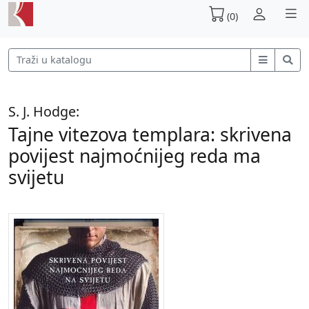
(0)
S. J. Hodge:
Tajne vitezova templara: skrivena
povijest najmoćnijeg reda ma
svijetu