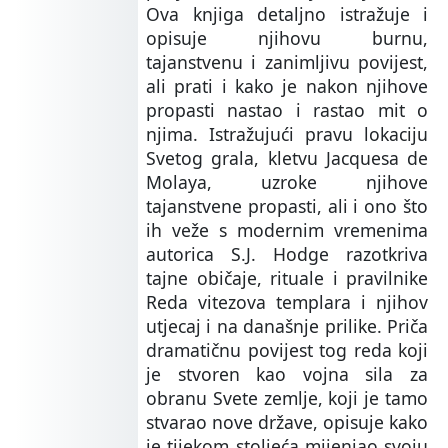
Ova knjiga detaljno istražuje i
opisuje njihovu burnu,
tajanstvenu i zanimljivu povijest,
ali prati i kako je nakon njihove
propasti nastao i rastao mit o
njima. Istražujući pravu lokaciju
Svetog grala, kletvu Jacquesa de
Molaya, uzroke njihove
tajanstvene propasti, ali i ono što
ih veže s modernim vremenima
autorica S.J. Hodge razotkriva
tajne običaje, rituale i pravilnike
Reda vitezova templara i njihov
utjecaj i na današnje prilike. Priča
dramatičnu povijest tog reda koji
je stvoren kao vojna sila za
obranu Svete zemlje, koji je tamo
stvarao nove države, opisuje kako
je tijekom stoljeća mijenjao svoju