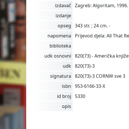
izdavač
Zagreb: Algoritam, 1996. 
izdanje
opseg
343 str. ; 24 cm. -
napomena
Prijevod djela: All That 
biblioteka
udk osnovni
820(73) - Američka knjiž
udk
820(73)-3
signatura
820(73)-3 CORNW sve 3
isbn
953-6166-33-X
id broj
5330
opis