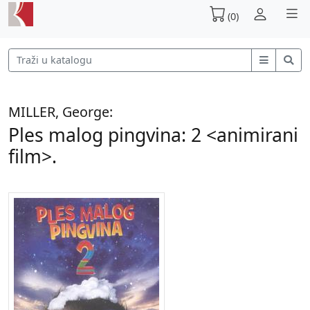
(0)
MILLER, George:
Ples malog pingvina: 2 <animirani
film>.