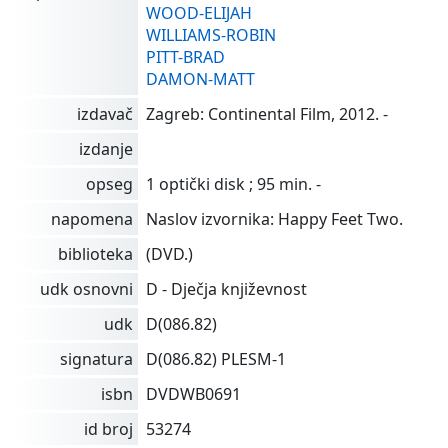
WOOD-ELIJAH
WILLIAMS-ROBIN
PITT-BRAD
DAMON-MATT
izdavač
Zagreb: Continental Film, 2012. -
izdanje
opseg
1 optički disk ; 95 min. -
napomena
Naslov izvornika: Happy Feet Two.
biblioteka
(DVD.)
udk osnovni
D - Dječja književnost
udk
D(086.82)
signatura
D(086.82) PLESM-1
isbn
DVDWB0691
id broj
53274