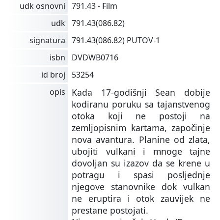
udk osnovni
791.43 - Film
udk
791.43(086.82)
signatura
791.43(086.82) PUTOV-1
isbn
DVDWB0716
id broj
53254
opis
Kada 17-godišnji Sean dobije
kodiranu poruku sa tajanstvenog
otoka koji ne postoji na
zemljopisnim kartama, započinje
nova avantura. Planine od zlata,
ubojiti vulkani i mnoge tajne
dovoljan su izazov da se krene u
potragu i spasi posljednje
njegove stanovnike dok vulkan
ne eruptira i otok zauvijek ne
prestane postojati.