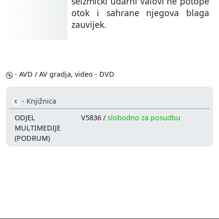
seizmički udarni valovi ne potope
otok i sahrane njegova blaga
zauvijek.
- AVD / AV gradja, video - DVD
- Knjižnica
K
ODJEL
V5836 /
slobodno za posudbu
MULTIMEDIJE
(PODRUM)