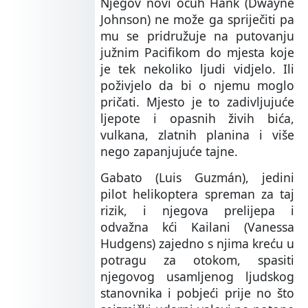
Njegov novi očuh Hank (Dwayne
Johnson) ne može ga spriječiti pa
mu se pridružuje na putovanju
južnim Pacifikom do mjesta koje
je tek nekoliko ljudi vidjelo. Ili
poživjelo da bi o njemu moglo
pričati. Mjesto je to zadivljujuće
ljepote i opasnih živih bića,
vulkana, zlatnih planina i više
nego zapanjujuće tajne.
Gabato (Luis Guzmán), jedini
pilot helikoptera spreman za taj
rizik, i njegova prelijepa i
odvažna kći Kailani (Vanessa
Hudgens) zajedno s njima kreću u
potragu za otokom, spasiti
njegovog usamljenog ljudskog
stanovnika i pobjeći prije no što