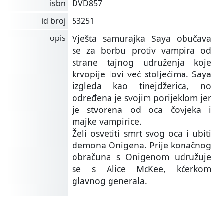
isbn
DVD857
id broj
53251
opis
Vješta samurajka Saya obučava
se za borbu protiv vampira od
strane tajnog udruženja koje
krvopije lovi već stoljećima. Saya
izgleda kao tinejdžerica, no
određena je svojim porijeklom jer
je stvorena od oca čovjeka i
majke vampirice.
Želi osvetiti smrt svog oca i ubiti
demona Onigena. Prije konačnog
obračuna s Onigenom udružuje
se s Alice McKee, kćerkom
glavnog generala.