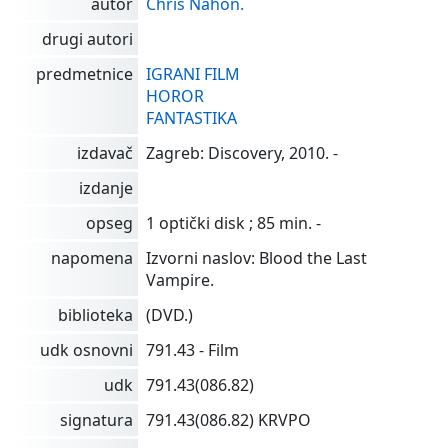
autor
Chris Nahon.
drugi autori
predmetnice
IGRANI FILM
HOROR
FANTASTIKA
izdavač
Zagreb: Discovery, 2010. -
izdanje
opseg
1 optički disk ; 85 min. -
napomena
Izvorni naslov: Blood the Last
Vampire.
biblioteka
(DVD.)
udk osnovni
791.43 - Film
udk
791.43(086.82)
signatura
791.43(086.82) KRVPO