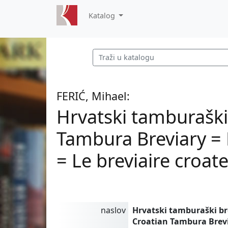
Katalog
FERIĆ, Mihael:
Hrvatski tamburaški
Tambura Breviary = 
= Le breviaire croa
naslov
Hrvatski tamburaški br
Croatian Tambura Brevi