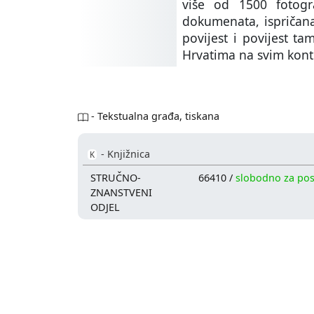
više od 1500 fotogra
dokumenata, ispričan
povijest i povijest t
Hrvatima na svim kont
- Tekstualna građa, tiskana
- Knjižnica
K
STRUČNO-
66410 /
slobodno za po
ZNANSTVENI
ODJEL