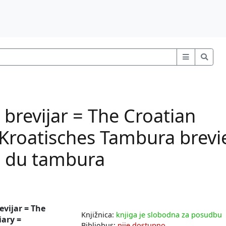
 brevijar = The Croatian
Kroatisches Tambura brevi
te du tambura
evijar = The
Knjižnica:
knjiga je slobodna za posudbu
ary =
Bibliobus:
nije dostupno