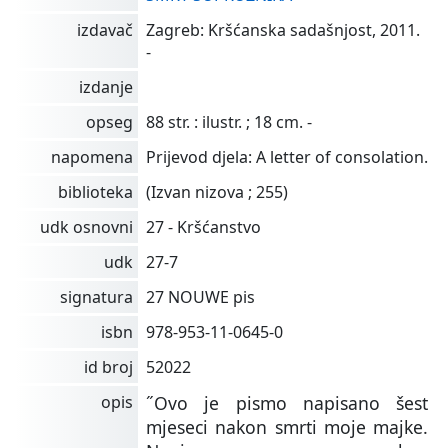
izdavač
Zagreb: Kršćanska sadašnjost, 2011.
-
izdanje
opseg
88 str. : ilustr. ; 18 cm. -
napomena
Prijevod djela: A letter of consolation.
biblioteka
(Izvan nizova ; 255)
udk osnovni
27 - Kršćanstvo
udk
27-7
signatura
27 NOUWE pis
isbn
978-953-11-0645-0
id broj
52022
opis
˝Ovo je pismo napisano šest
mjeseci nakon smrti moje majke.