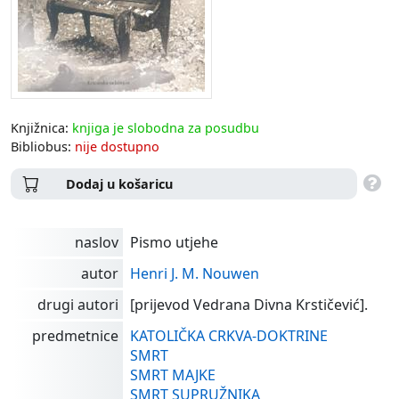
Knjižnica:
knjiga je slobodna za posudbu
Bibliobus:
nije dostupno
Dodaj u košaricu
naslov
Pismo utjehe
autor
Henri J. M. Nouwen
drugi autori
[prijevod Vedrana Divna Krstičević].
predmetnice
KATOLIČKA CRKVA-DOKTRINE
SMRT
SMRT MAJKE
SMRT SUPRUŽNIKA