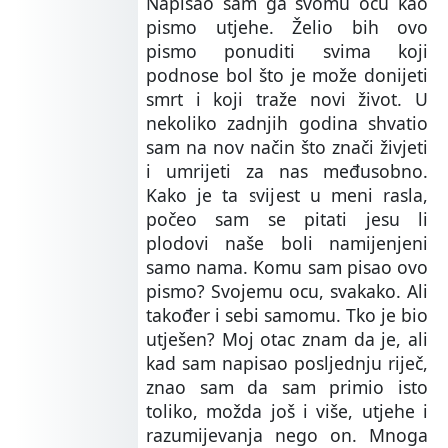
Napisao sam ga svomu ocu kao
pismo utjehe. Želio bih ovo
pismo ponuditi svima koji
podnose bol što je može donijeti
smrt i koji traže novi život. U
nekoliko zadnjih godina shvatio
sam na nov način što znači živjeti
i umrijeti za nas međusobno.
Kako je ta svijest u meni rasla,
počeo sam se pitati jesu li
plodovi naše boli namijenjeni
samo nama. Komu sam pisao ovo
pismo? Svojemu ocu, svakako. Ali
također i sebi samomu. Tko je bio
utješen? Moj otac znam da je, ali
kad sam napisao posljednju riječ,
znao sam da sam primio isto
toliko, možda još i više, utjehe i
razumijevanja nego on. Mnoga