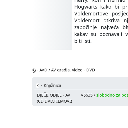
Hogwarts kako bi pron
Voldemortove posljed
Voldemort otkriva nj
započinje najveća bi
kakav su poznavali v
biti isti.
- AVD / AV gradja, video - DVD
- Knjižnica
K
DJEČJI ODJEL - AV
V5635 /
slobodno za po
(CD,DVD,FILMOVI)