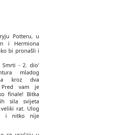
ryju Potteru, u
on i Hermiona
ko bi pronašli i
 Smrti - 2. dio'
ntura mladog
čana kroz dva
a. Pred vam je
ko finale! Bitka
h sila svijeta
veliki rat. Ulog
i i nitko nije
e se vraćaju u