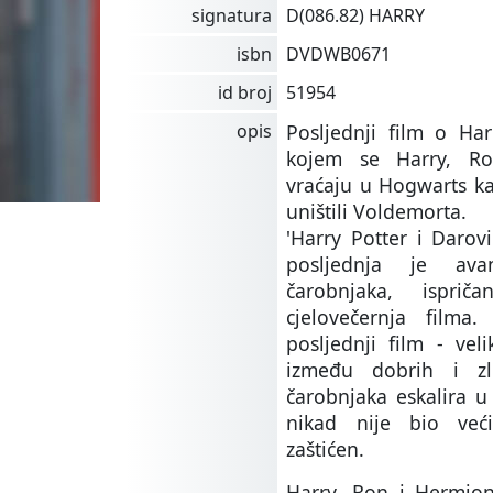
signatura
D(086.82) HARRY
isbn
DVDWB0671
id broj
51954
opis
Posljednji film o Har
kojem se Harry, R
vraćaju u Hogwarts ka
uništili Voldemorta.
'Harry Potter i Darovi
posljednja je ava
čarobnjaka, ispri
cjelovečernja film
posljednji film - veli
između dobrih i zli
čarobnjaka eskalira u 
nikad nije bio već
zaštićen.
Harry, Ron i Hermion