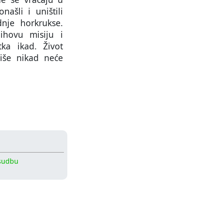
ašli i uništili
nje horkrukse.
ihovu misiju i
tka ikad. Život
iše nikad neće
sudbu