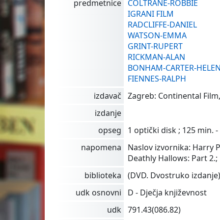
predmetnice
COLTRANE-ROBBIE
IGRANI FILM
RADCLIFFE-DANIEL
WATSON-EMMA
GRINT-RUPERT
RICKMAN-ALAN
BONHAM-CARTER-HELE
FIENNES-RALPH
izdavač
Zagreb: Continental Film,
izdanje
opseg
1 optički disk ; 125 min. -
napomena
Naslov izvornika: Harry 
Deathly Hallows: Part 2.;
biblioteka
(DVD. Dvostruko izdanje
udk osnovni
D - Dječja književnost
udk
791.43(086.82)