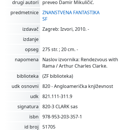
drugi autori
preveo Damir Mikuličić.
predmetnice
ZNANSTVENA FANTASTIKA
SF
izdavač
Zagreb: Izvori, 2010. -
izdanje
opseg
275 str. ; 20 cm. -
napomena
Naslov izvornika: Rendezvous with
Rama / Arthur Charles Clarke.
biblioteka
(ZF biblioteka)
udk osnovni
820 - Angloamerička književnost
udk
821.111-311.9
signatura
820-3 CLARK sas
isbn
978-953-203-357-1
id broj
51705