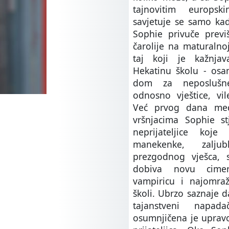
tajnovitim europs
savjetuje se samo ka
Sophie privuče previ
čarolije na maturalnoj
taj koji je kažnja
Hekatinu školu - osa
dom za neposlušne
odnosno vještice, vi
Već prvog dana me
vršnjacima Sophie st
neprijateljice koje
manekenke, zalj
prezgodnog vješca, 
dobiva novu cimer
vampiricu i najomra
školi. Ubrzo saznaje 
tajanstveni napad
osumnjičena je upravo