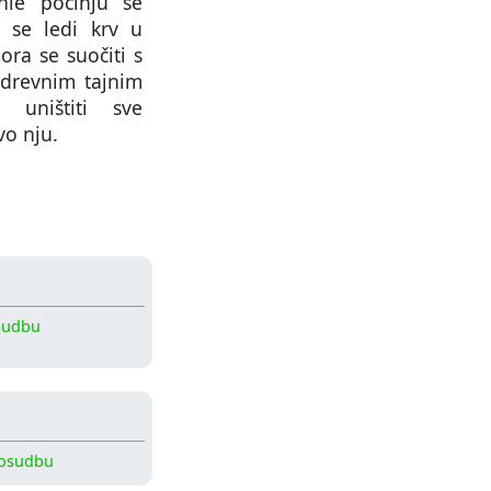
phie počinju se
h se ledi krv u
ra se suočiti s
 drevnim tajnim
 uništiti sve
o nju.
sudbu
posudbu