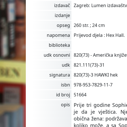
izdavač
Zagreb: Lumen izdavaštvo
izdanje
opseg
260 str. ; 24 cm
napomena
Prijevod djela : Hex Hall.
biblioteka
udk osnovni
820(73) - Američka knjiž
udk
821.111(73)-31
signatura
820(73)-3 HAWKI hek
isbn
978-953-7829-11-7
id broj
51664
opis
Prije tri godine Sophi
je da je vještica. N
obična žena: podržava
koliko može, a sa So