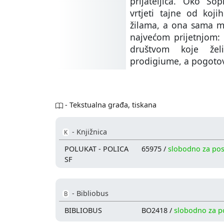
prijateljica. Oko So
vrtjeti tajne od koji
žilama, a ona sama mo
najvećom prijetnjom:
društvom koje želi
prodigiume, a pogotov
- Tekstualna građa, tiskana
- Knjižnica
K
POLUKAT - POLICA
65975 /
slobodno za po
SF
- Bibliobus
B
BIBLIOBUS
BO2418 /
slobodno za 