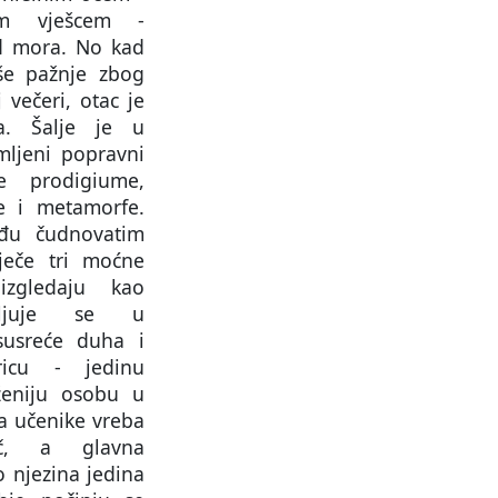
kim vješcem -
d mora. No kad
še pažnje zbog
 večeri, otac je
va. Šalje je u
mljeni popravni
 prodigiume,
le i metamorfe.
đu čudnovatim
ječe tri moćne
 izgledaju kao
ubljuje se u
susreće duha i
icu - jedinu
ženiju osobu u
da učenike vreba
ač, a glavna
 njezina jedina