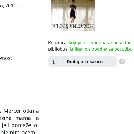
, 2011. -
Knjižnica:
knjiga je slobodna za posudbu
Bibliobus:
knjiga je slobodna za posudbu
evnost
Dodaj u košaricu
e Mercer otkrila
jezina mama je
 je i pomaže joj
phieinim ocem -