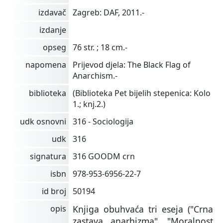
izdavač
Zagreb: DAF, 2011.-
izdanje
opseg
76 str. ; 18 cm.-
napomena
Prijevod djela: The Black Flag of
Anarchism.-
biblioteka
(Biblioteka Pet bijelih stepenica: Kolo
1.; knj.2.)
udk osnovni
316 - Sociologija
udk
316
signatura
316 GOODM crn
isbn
978-953-6956-22-7
id broj
50194
opis
Knjiga obuhvaća tri eseja ("Crna
zastava anarhizma", "Moralnost