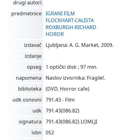
drugi autori
predmetnice
IGRANI FILM
FLOCKHART-CALISTA
ROXBURGH-RICHARD
HOROR
izdavač
Ljubljana: A. G. Market, 2009.
izdanje
opseg
1 optički disk ; 97 min.
napomena
Naslov izvornika: Fragile!.
biblioteka
(DVD. Horror cafe)
udk osnovni
791.43 - Film
udk
791.43(086.82)
signatura
791.43(086.82) LOMLJI
isbn
052