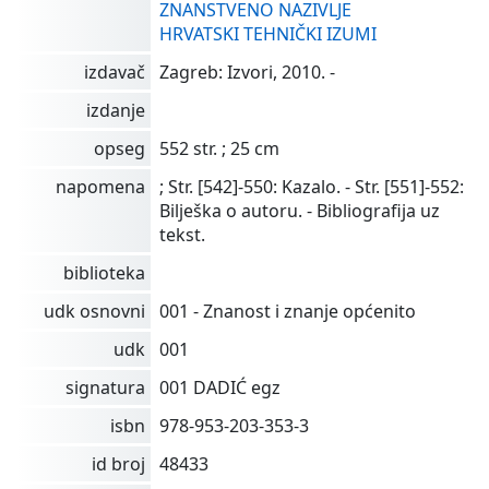
ZNANSTVENO NAZIVLJE
HRVATSKI TEHNIČKI IZUMI
izdavač
Zagreb: Izvori, 2010. -
izdanje
opseg
552 str. ; 25 cm
napomena
; Str. [542]-550: Kazalo. - Str. [551]-552:
Bilješka o autoru. - Bibliografija uz
tekst.
biblioteka
udk osnovni
001 - Znanost i znanje općenito
udk
001
signatura
001 DADIĆ egz
isbn
978-953-203-353-3
id broj
48433