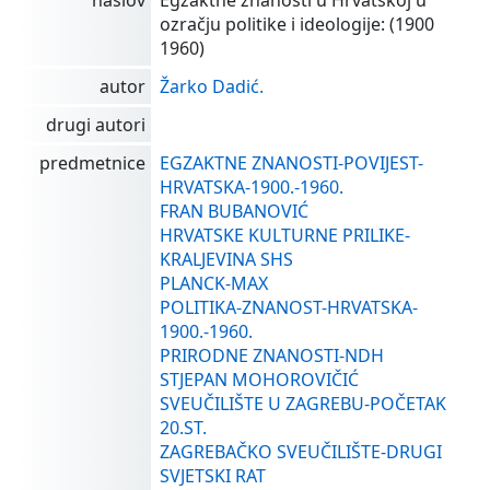
naslov
Egzaktne znanosti u Hrvatskoj u
ozračju politike i ideologije: (1900
1960)
autor
Žarko Dadić.
drugi autori
predmetnice
EGZAKTNE ZNANOSTI-POVIJEST-
HRVATSKA-1900.-1960.
FRAN BUBANOVIĆ
HRVATSKE KULTURNE PRILIKE-
KRALJEVINA SHS
PLANCK-MAX
POLITIKA-ZNANOST-HRVATSKA-
1900.-1960.
PRIRODNE ZNANOSTI-NDH
STJEPAN MOHOROVIČIĆ
SVEUČILIŠTE U ZAGREBU-POČETAK
20.ST.
ZAGREBAČKO SVEUČILIŠTE-DRUGI
SVJETSKI RAT