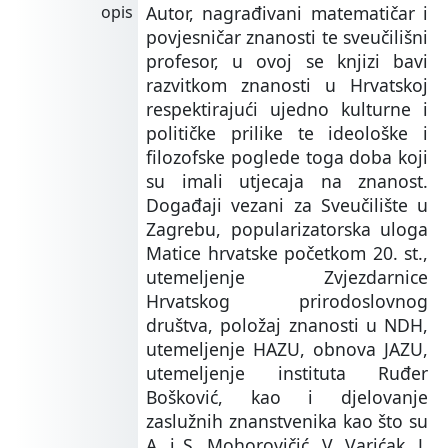
opis
Autor, nagrađivani matematičar i
povjesničar znanosti te sveučilišni
profesor, u ovoj se knjizi bavi
razvitkom znanosti u Hrvatskoj
respektirajući ujedno kulturne i
političke prilike te ideološke i
filozofske poglede toga doba koji
su imali utjecaja na znanost.
Događaji vezani za Sveučilište u
Zagrebu, popularizatorska uloga
Matice hrvatske početkom 20. st.,
utemeljenje Zvjezdarnice
Hrvatskog prirodoslovnog
društva, položaj znanosti u NDH,
utemeljenje HAZU, obnova JAZU,
utemeljenje instituta Ruđer
Bošković, kao i djelovanje
zaslužnih znanstvenika kao što su
A. i S. Mohorovičić, V. Varićak, J.