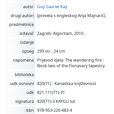
autor
Guy Gavriel Kay
drugi autori
[prevela s engleskog Anja Majnarić].
predmetnice
izdavač
Zagreb: Algoritam, 2010.-
izdanje
opseg
299 str. ; 24 cm
napomena
Prijevod djela: The wandering fire :
Book two of the Fionavary tapestry.
biblioteka
udk osnovni
820(71) - Kanadska književnost
udk
821.111(71)-31
signatura
820(71)-3 KAYGU lut
isbn
978-953-220-483-4