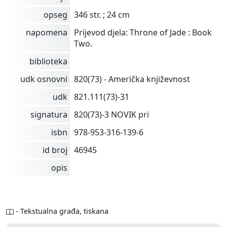
opseg
346 str. ; 24 cm
napomena
Prijevod djela: Throne of Jade : Book
Two.
biblioteka
udk osnovni
820(73) - Američka književnost
udk
821.111(73)-31
signatura
820(73)-3 NOVIK pri
isbn
978-953-316-139-6
id broj
46945
opis
- Tekstualna građa, tiskana