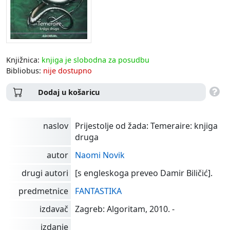
Knjižnica:
knjiga je slobodna za posudbu
Bibliobus:
nije dostupno
Dodaj u košaricu
naslov
Prijestolje od žada: Temeraire: knjiga
druga
autor
Naomi Novik
drugi autori
[s engleskoga preveo Damir Biličić].
predmetnice
FANTASTIKA
izdavač
Zagreb: Algoritam, 2010. -
izdanje