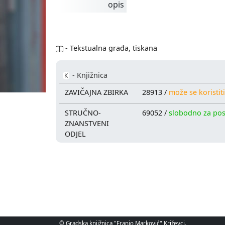
opis
- Tekstualna građa, tiskana
- Knjižnica
K
ZAVIČAJNA ZBIRKA
28913 /
može se koristiti
STRUČNO-
69052 /
slobodno za po
ZNANSTVENI
ODJEL
© Gradska knjižnica "Franjo Marković" Križevci.