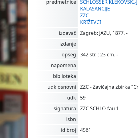
predmetnice
SCHLOSSER KLEKOVSKI-J
KALASANCIJE
ZZC
KRIŽEVCI
izdavač
Zagreb: JAZU, 1877. -
izdanje
opseg
342 str. ; 23 cm. -
napomena
biblioteka
udk osnovni
ZZC - Zavičajna zbirka "C
udk
59
signatura
ZZC SCHLO fau 1
isbn
id broj
4561