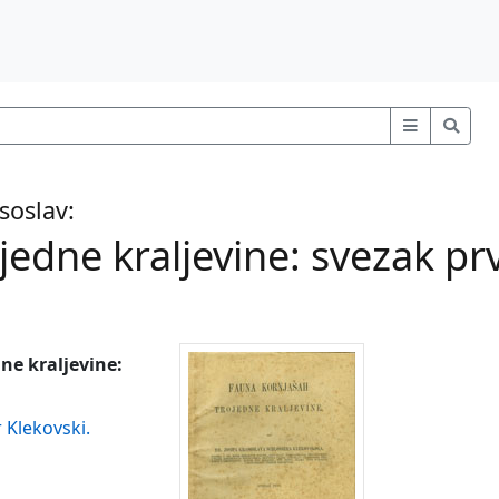
soslav:
edne kraljevine: svezak prv
ne kraljevine:
 Klekovski.